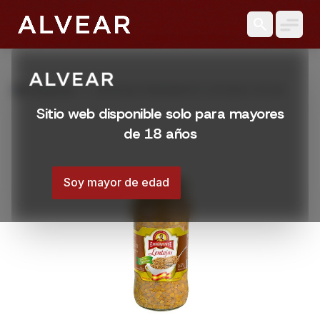
search
grid_view
Productos
LENTEJAS EMIGRANTE COCIDAS 570 GR
Sitio web disponible solo para mayores
de 18 años
Soy mayor de edad