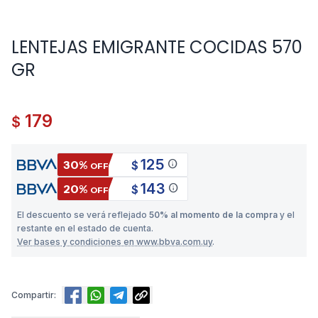
LENTEJAS EMIGRANTE COCIDAS 570
GR
179
$
125
info
30%
$
OFF
143
info
20%
$
OFF
El descuento se verá reflejado
50% al momento de la compra
y el
restante en el estado de cuenta.
Ver bases y condiciones en www.bbva.com.uy
.
Compartir: