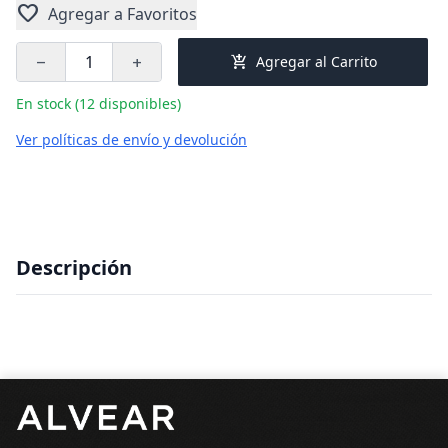
favorite
Agregar a Favoritos
add_shopping_cart
Agregar al Carrito
remove
add
En stock (12 disponibles)
Ver políticas de envío y devolución
Descripción
Pie de página