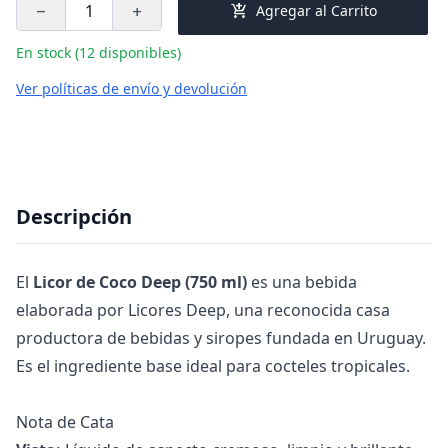
add_shopping_cart
Agregar al Carrito
remove
add
En stock (12 disponibles)
Ver políticas de envío y devolución
Descripción
El
Licor de Coco Deep (750 ml)
es una bebida
elaborada por Licores Deep, una reconocida casa
productora de bebidas y siropes fundada en Uruguay.
Es el ingrediente base ideal para cocteles tropicales.
Nota de Cata