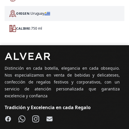
Uruguay
ORIGEN:
750 ml
CALIBRE:
Pie de página
Distinción en cada botella, elegancia en cada obsequio.
Nos especializamos en venta de bebidas y delicateses,
confección de regalos festivos y corporativos, con un
servicio de atención personalizada que garantiza
excelencia y confianza
Tradición y Excelencia en cada Regalo
Facebook
WhatsApp
Instagram
Email