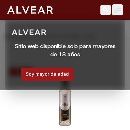
search
grid_view
Productos
LICOR DE COCO DEEP 750 ML
Sitio web disponible solo para mayores
de 18 años
15% OFF
Soy mayor de edad