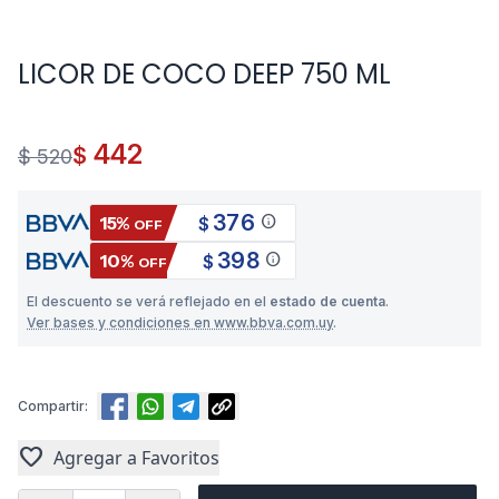
LICOR DE COCO DEEP 750 ML
442
$
$ 520
376
info
15%
$
OFF
398
info
10%
$
OFF
El descuento se verá reflejado en el
estado de cuenta
.
Ver bases y condiciones en www.bbva.com.uy
.
Compartir:
favorite
Agregar a Favoritos