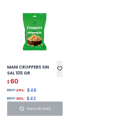
MANI CROPPERS SIN
favorite
SAL 105 GR
60
$
$
48
20%:
$
42
30%:
block
Fuera de stock