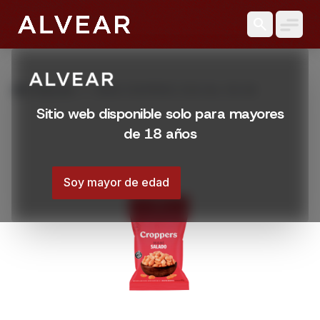
search
grid_view
Productos
MANI CROPPERS CON SAL 105 GR
Sitio web disponible solo para mayores
de 18 años
Soy mayor de edad