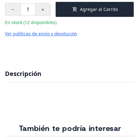
add_shopping_cart
Agregar al Carrito
remove
add
En stock (12 disponibles)
Ver políticas de envío y devolución
Descripción
También te podría interesar