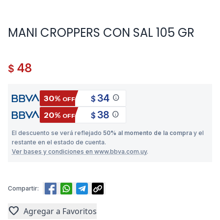
MANI CROPPERS CON SAL 105 GR
48
$
34
info
30%
$
OFF
38
info
20%
$
OFF
El descuento se verá reflejado
50% al momento de la compra
y el
restante en el estado de cuenta.
Ver bases y condiciones en www.bbva.com.uy
.
Compartir:
favorite
Agregar a Favoritos