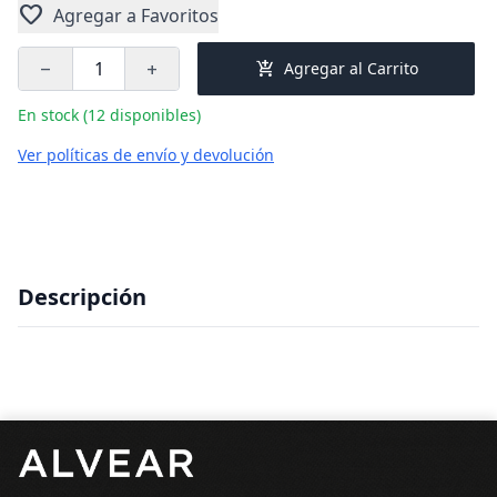
favorite
Agregar a Favoritos
add_shopping_cart
Agregar al Carrito
remove
add
En stock (12 disponibles)
Ver políticas de envío y devolución
Descripción
Pie de página