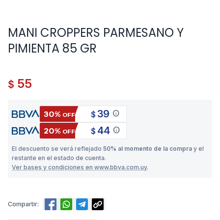
MANI CROPPERS PARMESANO Y
PIMIENTA 85 GR
55
$
39
info
30%
$
OFF
44
info
20%
$
OFF
El descuento se verá reflejado
50% al momento de la compra
y el
restante en el estado de cuenta.
Ver bases y condiciones en www.bbva.com.uy
.
Compartir: