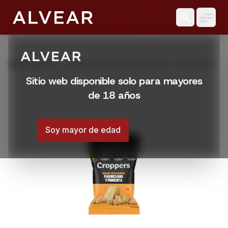
search
grid_view
Productos
MANI CROPPERS PARMESANO Y PIMIENTA
85 GR
Sitio web disponible solo para mayores
de 18 años
Soy mayor de edad