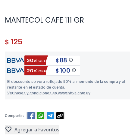
MANTECOL CAFE 111 GR
125
$
88
info
30%
$
OFF
100
info
20%
$
OFF
El descuento se verá reflejado
50% al momento de la compra
y el
restante en el estado de cuenta.
Ver bases y condiciones en www.bbva.com.uy
.
Compartir:
favorite
Agregar a Favoritos