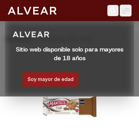
search
grid_view
Productos
MANTECOL CAFE 111 GR
Sitio web disponible solo para mayores
de 18 años
Soy mayor de edad