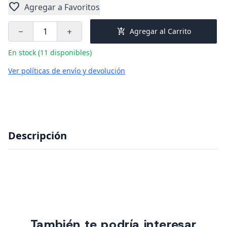
favorite
Agregar a Favoritos
add_shopping_cart
Agregar al Carrito
remove
add
En stock (11 disponibles)
Ver políticas de envío y devolución
Descripción
También te podría interesar