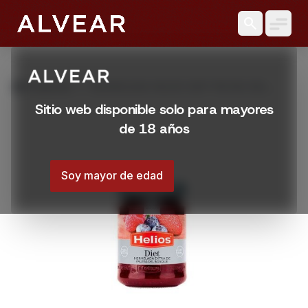
search
grid_view
Productos
MERMELADA HELIOS DIET FRUTAS DEL
BOSQUE 280 GR
Sitio web disponible solo para mayores
de 18 años
Soy mayor de edad