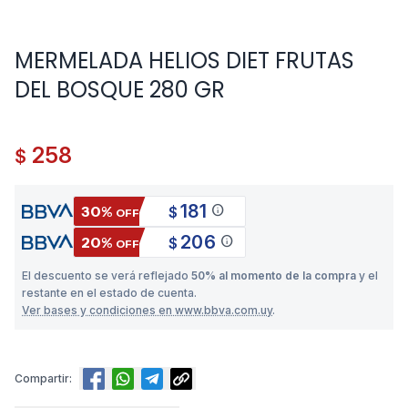
MERMELADA HELIOS DIET FRUTAS
DEL BOSQUE 280 GR
258
$
181
info
30%
$
OFF
206
info
20%
$
OFF
El descuento se verá reflejado
50% al momento de la compra
y el
restante en el estado de cuenta.
Ver bases y condiciones en www.bbva.com.uy
.
Compartir: