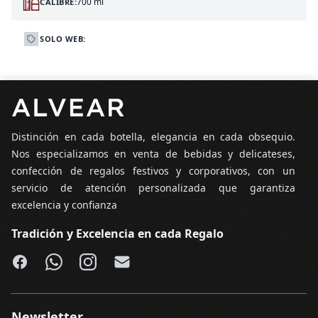
700 ml
CALIBRE:
SOLO WEB:
Pie de página
Distinción en cada botella, elegancia en cada obsequio.
Nos especializamos en venta de bebidas y delicateses,
confección de regalos festivos y corporativos, con un
servicio de atención personalizada que garantiza
excelencia y confianza
Tradición y Excelencia en cada Regalo
Facebook
WhatsApp
Instagram
Email
Newsletter