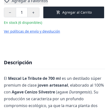
favorite
Agregar a Favoritos
add_shopping_cart
Agregar al Carrito
remove
add
En stock (6 disponibles)
Ver políticas de envío y devolución
Descripción
El
Mezcal Le Tribute de 700 ml
es un destilado súper
premium de clase
joven artesanal
, elaborado al 100%
con
Agave Cenizo Silvestre
(agave
Durangensis
). Su
producción se caracteriza por un profundo
compromiso ecológico, ya que la marca planta dos