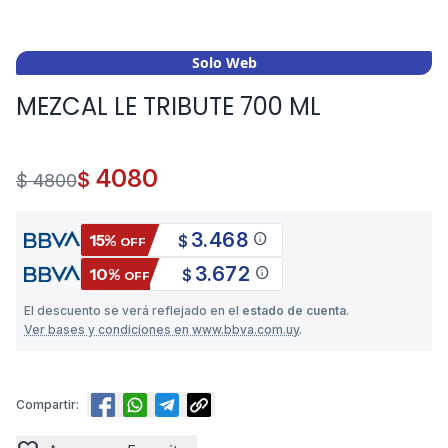
Solo Web
MEZCAL LE TRIBUTE 700 ML
4080
$
$ 4800
3.468
info
15%
$
OFF
3.672
info
10%
$
OFF
El descuento se verá reflejado en el
estado de cuenta
.
Ver bases y condiciones en www.bbva.com.uy
.
Compartir: