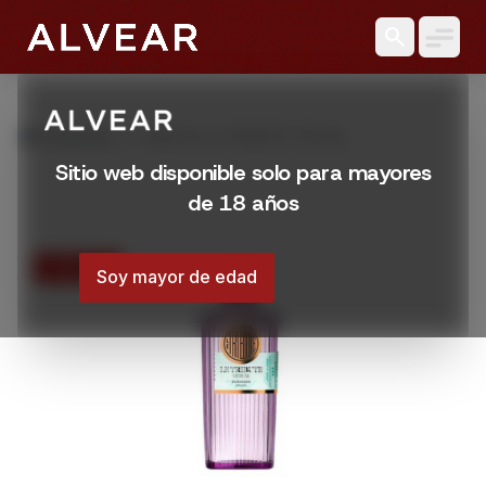
search
grid_view
Productos
MEZCAL LE TRIBUTE 700 ML
Sitio web disponible solo para mayores
de 18 años
15% OFF
Soy mayor de edad