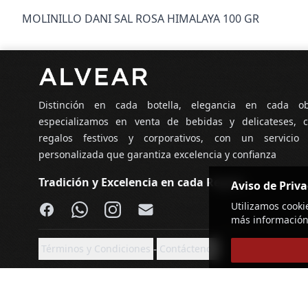
MOLINILLO DANI SAL ROSA HIMALAYA 100 GR
Pie de página
Distinción en cada botella, elegancia en cada o
especializamos en venta de bebidas y delicateses, c
regalos festivos y corporativos, con un servicio
personalizada que garantiza excelencia y confianza
Tradición y Excelencia en cada Regalo
Aviso de Priv
Facebook
WhatsApp
Instagram
Email
Utilizamos cooki
más información
-
Términos y Condiciones
Contáctenos