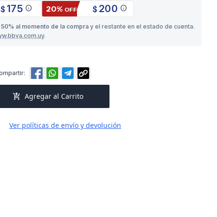
175
200
info
info
20%
$
$
OFF
o
50% al momento de la compra
y el restante en el estado de cuenta.
ww.bbva.com.uy
.
ompartir:
add_shopping_cart
Agregar al Carrito
Ver políticas de envío y devolución