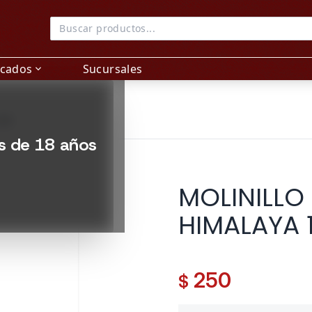
acados
Sucursales
expand_more
 GR
es de 18 años
MOLINILLO
HIMALAYA 
250
$