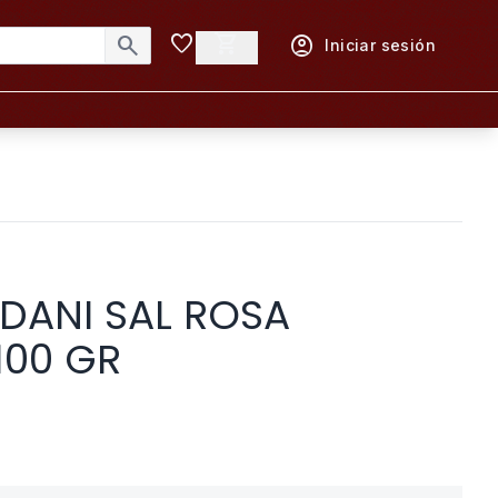
favorite
shopping_cart
search
account_circle
Iniciar sesión
 DANI SAL ROSA
100 GR