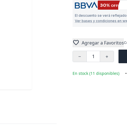
30%
OFF
El descuento se verá reflejad
Ver bases y condiciones en w
favorite
Agregar a Favoritos
C
remove
add
-
En stock (11 disponibles)