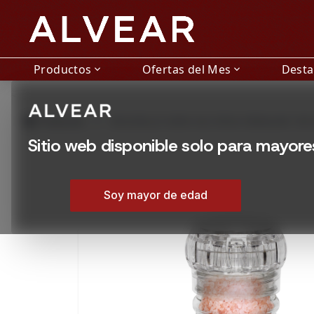
Productos
Ofertas del Mes
Dest
expand_more
expand_more
grid_view
Productos
MOLINILLO DANI SAL ROSA HIMALAYA 100
Sitio web disponible solo para mayor
Soy mayor de edad