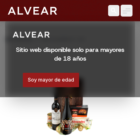
search
grid_view
Productos
PACK ALVEAR N º 227
Sitio web disponible solo para mayores
de 18 años
Soy mayor de edad