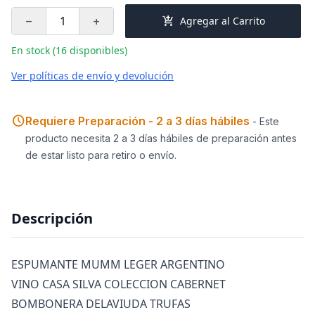
add_shopping_cart
Agregar al Carrito
remove
add
En stock (16 disponibles)
Ver políticas de envío y devolución
schedule
Requiere Preparación - 2 a 3 días hábiles
- Este
producto necesita 2 a 3 días hábiles de preparación antes
de estar listo para retiro o envío.
Descripción
ESPUMANTE MUMM LEGER ARGENTINO
VINO CASA SILVA COLECCION CABERNET
BOMBONERA DELAVIUDA TRUFAS