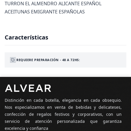
TURRON EL ALMENDRO ALICANTE ESPAÑOL
ACEITUNAS EMIGRANTE ESPAÑOLAS
Características
REQUIERE PREPARACIÓN - 48 A 72HS:
Pie de página
Distinción en cada botella, elegancia en cada obsequio.
Nos especializamos en venta de bebidas y delicateses,
confección de regalos festivos y corporativos, con un
servicio de atención personalizada que garantiza
excelencia y confianza