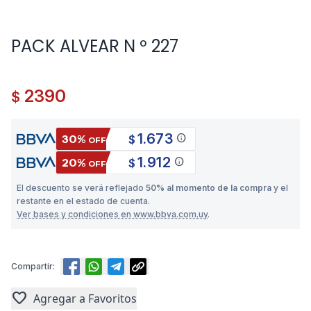
PACK ALVEAR N º 227
2390
$
1.673
info
30%
$
OFF
1.912
info
20%
$
OFF
El descuento se verá reflejado
50% al momento de la compra
y el
restante en el estado de cuenta.
Ver bases y condiciones en www.bbva.com.uy
.
Compartir:
favorite
Agregar a Favoritos