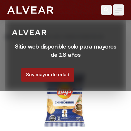
search
grid_view
Productos
PAPAS LAYS CHIMUCHURRI 86 GR
Sitio web disponible solo para mayores
de 18 años
Soy mayor de edad