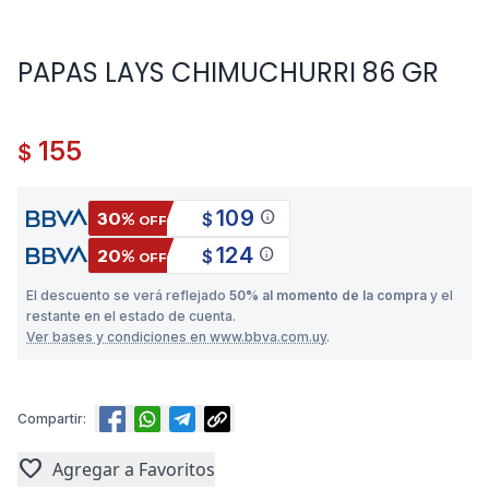
PAPAS LAYS CHIMUCHURRI 86 GR
155
$
109
info
30%
$
OFF
124
info
20%
$
OFF
El descuento se verá reflejado
50% al momento de la compra
y el
restante en el estado de cuenta.
Ver bases y condiciones en www.bbva.com.uy
.
Compartir:
favorite
Agregar a Favoritos