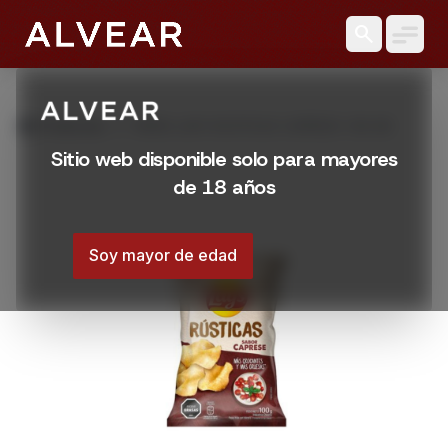
search
grid_view
Productos
PAPAS LAYS RUSTICAS CAPRESE 100 GR
Sitio web disponible solo para mayores
de 18 años
Soy mayor de edad