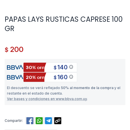
PAPAS LAYS RUSTICAS CAPRESE 100
GR
200
$
140
info
30%
$
OFF
160
info
20%
$
OFF
El descuento se verá reflejado
50% al momento de la compra
y el
restante en el estado de cuenta.
Ver bases y condiciones en www.bbva.com.uy
.
Compartir: