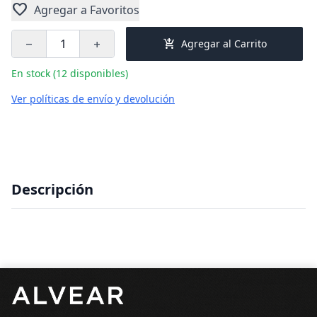
favorite
Agregar a Favoritos
add_shopping_cart
Agregar al Carrito
remove
add
En stock (12 disponibles)
Ver políticas de envío y devolución
Descripción
Pie de página