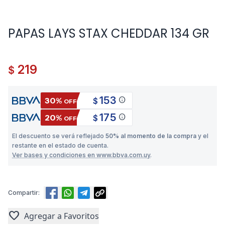
PAPAS LAYS STAX CHEDDAR 134 GR
219
$
153
info
30%
$
OFF
175
info
20%
$
OFF
El descuento se verá reflejado
50% al momento de la compra
y el
restante en el estado de cuenta.
Ver bases y condiciones en www.bbva.com.uy
.
Compartir:
favorite
Agregar a Favoritos