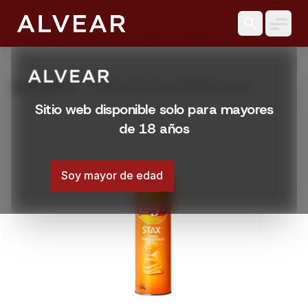
search
grid_view
Productos
PAPAS LAYS STAX CHEDDAR 134 GR
Sitio web disponible solo para mayores
de 18 años
Soy mayor de edad