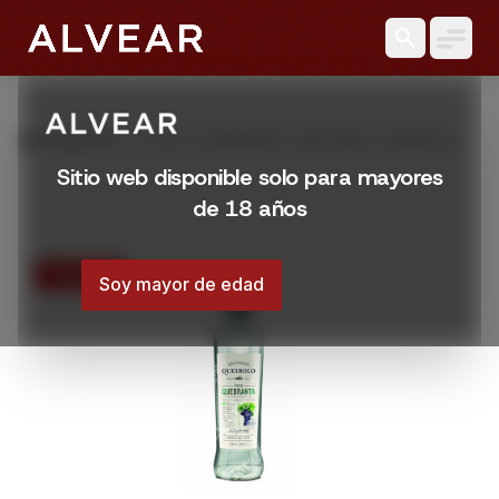
search
grid_view
Productos
PISCO QUEBRANTA SANTIAGO QUEIROLO
700 ML
Sitio web disponible solo para mayores
de 18 años
15% OFF
Soy mayor de edad