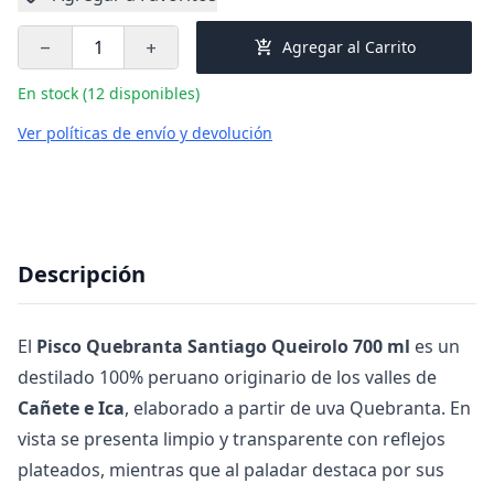
add_shopping_cart
Agregar al Carrito
remove
add
En stock (12 disponibles)
Ver políticas de envío y devolución
Descripción
El
Pisco Quebranta Santiago Queirolo 700 ml
es un
destilado 100% peruano originario de los valles de
Cañete e Ica
, elaborado a partir de uva Quebranta. En
vista se presenta limpio y transparente con reflejos
plateados, mientras que al paladar destaca por sus