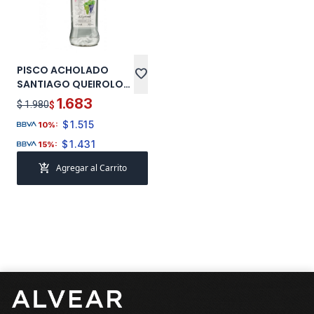
PISCO ACHOLADO
favorite
SANTIAGO QUEIROLO
700 ML
1.683
$ 1.980
$
$
1.515
10%:
$
1.431
15%:
add_shopping_cart
Agregar al Carrito
Pie de página