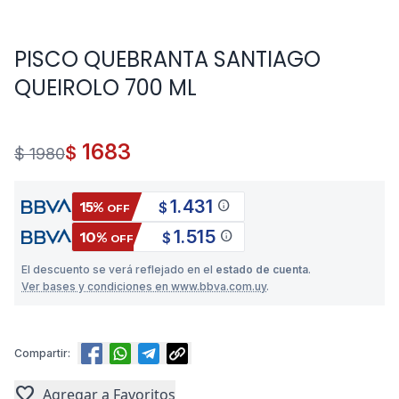
PISCO QUEBRANTA SANTIAGO
QUEIROLO 700 ML
1683
$
$ 1980
1.431
info
15%
$
OFF
1.515
info
10%
$
OFF
El descuento se verá reflejado en el
estado de cuenta
.
Ver bases y condiciones en www.bbva.com.uy
.
Compartir:
favorite
Agregar a Favoritos