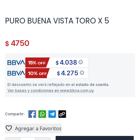
PURO BUENA VISTA TORO X 5
4750
$
4.038
info
15%
$
OFF
4.275
info
10%
$
OFF
El descuento se verá reflejado en el
estado de cuenta
.
Ver bases y condiciones en www.bbva.com.uy
.
Compartir:
favorite
Agregar a Favoritos