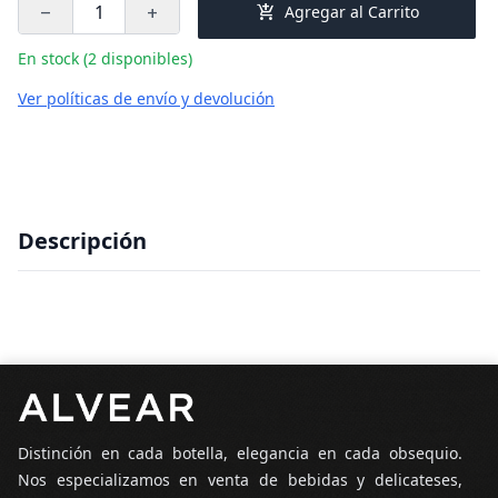
add_shopping_cart
Agregar al Carrito
remove
add
En stock (2 disponibles)
Ver políticas de envío y devolución
Descripción
Pie de página
Distinción en cada botella, elegancia en cada obsequio.
Nos especializamos en venta de bebidas y delicateses,