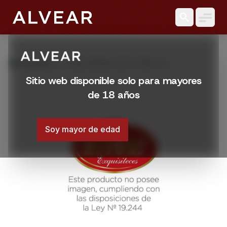
search
grid_view
Productos
PURO BUENA VISTA TORO X 5
Sitio web disponible solo para mayores
de 18 años
Soy mayor de edad