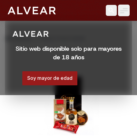
search
grid_view
Productos
REGALO ROSA NEGRA
Sitio web disponible solo para mayores
de 18 años
Soy mayor de edad