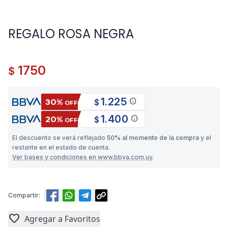
REGALO ROSA NEGRA
1750
$
1.225
info
30%
$
OFF
1.400
info
20%
$
OFF
El descuento se verá reflejado
50% al momento de la compra
y el
restante en el estado de cuenta.
Ver bases y condiciones en www.bbva.com.uy
.
Compartir:
favorite
Agregar a Favoritos