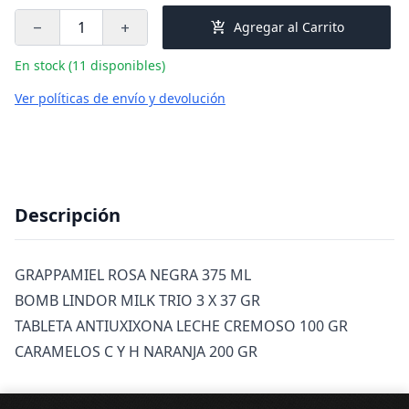
add_shopping_cart
Agregar al Carrito
remove
add
En stock (11 disponibles)
Ver políticas de envío y devolución
Descripción
GRAPPAMIEL ROSA NEGRA 375 ML
BOMB LINDOR MILK TRIO 3 X 37 GR
TABLETA ANTIUXIXONA LECHE CREMOSO 100 GR
CARAMELOS C Y H NARANJA 200 GR
Pie de página