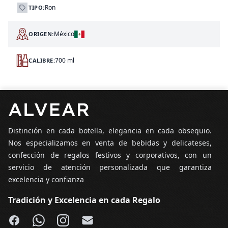
Ron
TIPO:
México
ORIGEN:
700 ml
CALIBRE:
Pie de página
Distinción en cada botella, elegancia en cada obsequio.
Nos especializamos en venta de bebidas y delicateses,
confección de regalos festivos y corporativos, con un
servicio de atención personalizada que garantiza
excelencia y confianza
Tradición y Excelencia en cada Regalo
Facebook
WhatsApp
Instagram
Email