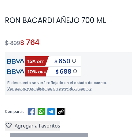
RON BACARDI AÑEJO 700 ML
764
$
$ 899
650
info
15%
$
OFF
688
info
10%
$
OFF
El descuento se verá reflejado en el
estado de cuenta
.
Ver bases y condiciones en www.bbva.com.uy
.
Compartir:
favorite
Agregar a Favoritos