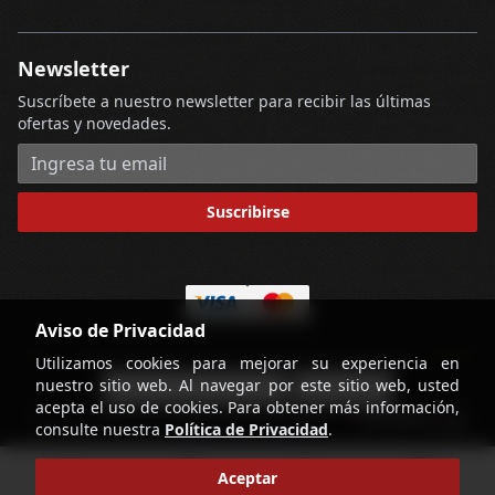
Newsletter
Suscríbete a nuestro newsletter para recibir las últimas
ofertas y novedades.
Dirección de correo electrónico
Suscribirse
Aviso de Privacidad
Utilizamos cookies para mejorar su experiencia en
nuestro sitio web. Al navegar por este sitio web, usted
-
Términos y Condiciones
Contáctenos
acepta el uso de cookies. Para obtener más información,
powered by
Copyright © Licorería Alvear 2026
consulte nuestra
Política de Privacidad
.
home
account_circle
search
shopping_cart
Aceptar