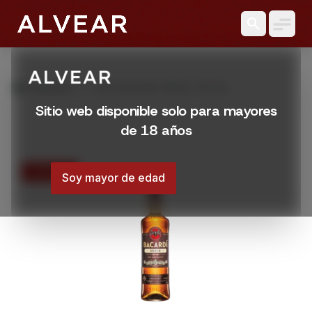
search
grid_view
Productos
RON BACARDI AÑEJO 700 ML
Sitio web disponible solo para mayores
de 18 años
15% OFF
Soy mayor de edad