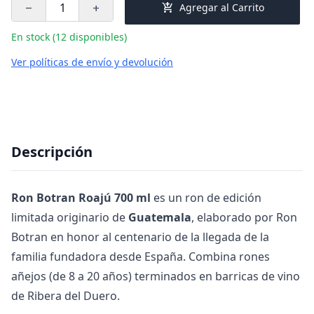
add_shopping_cart
Agregar al Carrito
remove
add
En stock (12 disponibles)
Ver políticas de envío y devolución
Descripción
Ron Botran Roajú 700 ml
es un ron de edición
limitada originario de
Guatemala
, elaborado por Ron
Botran en honor al centenario de la llegada de la
familia fundadora desde España. Combina rones
añejos (de 8 a 20 años) terminados en barricas de vino
de Ribera del Duero.