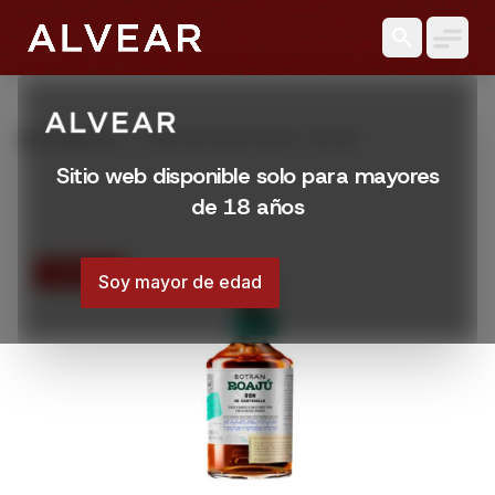
search
grid_view
Productos
RON BOTRAN ROAJU 700 ML
Sitio web disponible solo para mayores
de 18 años
15% OFF
Soy mayor de edad