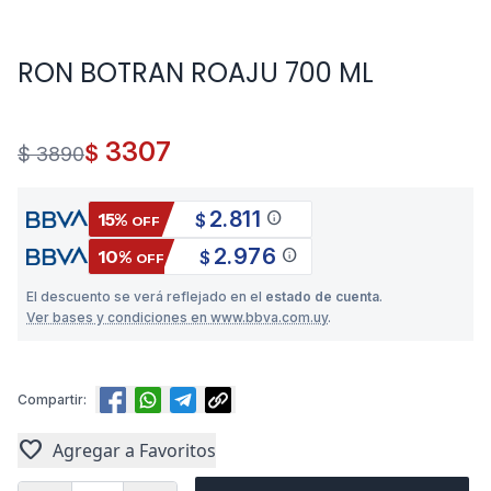
RON BOTRAN ROAJU 700 ML
3307
$
$ 3890
2.811
info
15%
$
OFF
2.976
info
10%
$
OFF
El descuento se verá reflejado en el
estado de cuenta
.
Ver bases y condiciones en www.bbva.com.uy
.
Compartir:
favorite
Agregar a Favoritos