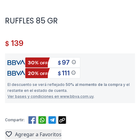
RUFFLES 85 GR
139
$
97
info
30%
$
OFF
111
info
20%
$
OFF
El descuento se verá reflejado
50% al momento de la compra
y el
restante en el estado de cuenta.
Ver bases y condiciones en www.bbva.com.uy
.
Compartir:
favorite
Agregar a Favoritos