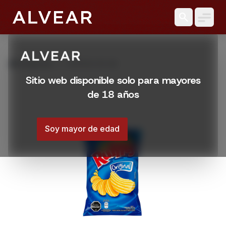
search
grid_view
Productos
RUFFLES 85 GR
Sitio web disponible solo para mayores
de 18 años
Soy mayor de edad