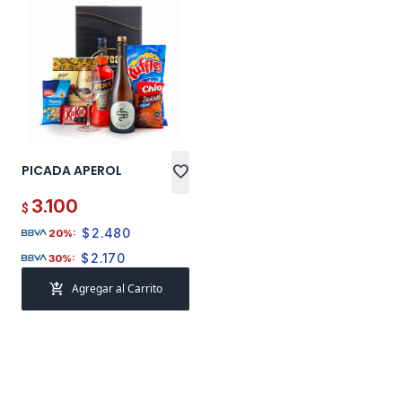
PICADA APEROL
favorite
3.100
$
$
2.480
20%:
$
2.170
30%:
add_shopping_cart
Agregar al Carrito