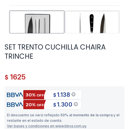
SET TRENTO CUCHILLA CHAIRA
TRINCHE
1625
$
1.138
info
30%
$
OFF
1.300
info
20%
$
OFF
El descuento se verá reflejado
50% al momento de la compra
y el
restante en el estado de cuenta.
Ver bases y condiciones en www.bbva.com.uy
.