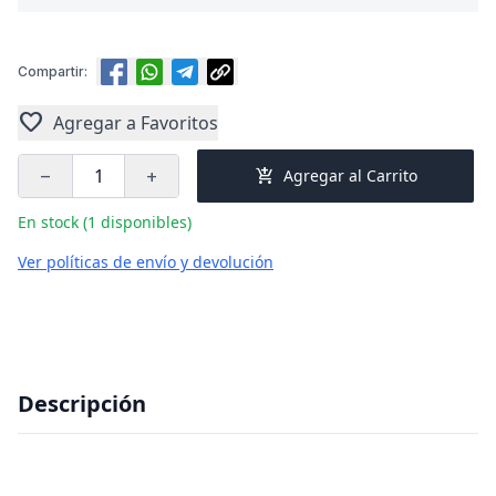
Compartir:
favorite
Agregar a Favoritos
add_shopping_cart
Agregar al Carrito
remove
add
En stock (1 disponibles)
Ver políticas de envío y devolución
Descripción