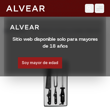
search
grid_view
Productos
SET TRENTO CUCHILLA CHAIRA TRINCHE
Sitio web disponible solo para mayores
de 18 años
Soy mayor de edad