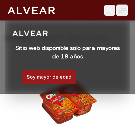
search
grid_view
Productos
STICKLETTI + BREZLI CHIO 250 GR
Sitio web disponible solo para mayores
de 18 años
Soy mayor de edad