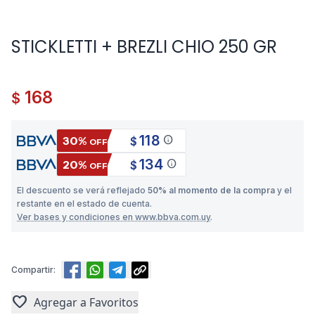
STICKLETTI + BREZLI CHIO 250 GR
168
$
118
info
30%
$
OFF
134
info
20%
$
OFF
El descuento se verá reflejado
50% al momento de la compra
y el
restante en el estado de cuenta.
Ver bases y condiciones en www.bbva.com.uy
.
Compartir:
favorite
Agregar a Favoritos