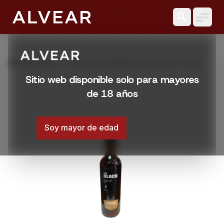
search
grid_view
Productos
SYRUP DE ALMENDRA THE BLACK 750 ML
Sitio web disponible solo para mayores
de 18 años
Soy mayor de edad