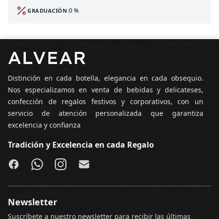
0 %
GRADUACIÓN:
Pie de página
Distinción en cada botella, elegancia en cada obsequio.
Nos especializamos en venta de bebidas y delicateses,
confección de regalos festivos y corporativos, con un
servicio de atención personalizada que garantiza
excelencia y confianza
Tradición y Excelencia en cada Regalo
Facebook
WhatsApp
Instagram
Email
Newsletter
Suscríbete a nuestro newsletter para recibir las últimas