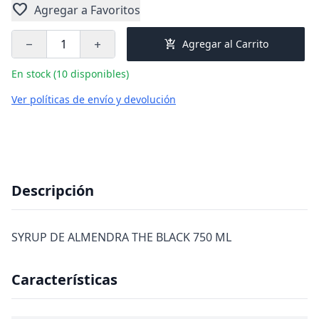
favorite
Agregar a Favoritos
add_shopping_cart
Agregar al Carrito
remove
add
En stock (10 disponibles)
Ver políticas de envío y devolución
Descripción
SYRUP DE ALMENDRA THE BLACK 750 ML
Características