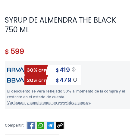
SYRUP DE ALMENDRA THE BLACK
750 ML
599
$
419
info
30%
$
OFF
479
info
20%
$
OFF
El descuento se verá reflejado
50% al momento de la compra
y el
restante en el estado de cuenta.
Ver bases y condiciones en www.bbva.com.uy
.
Compartir: