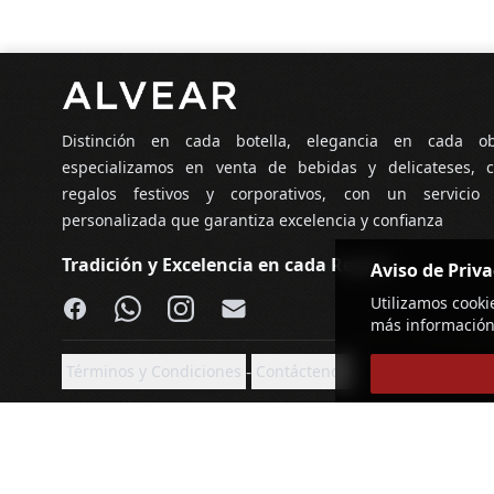
Pie de página
Distinción en cada botella, elegancia en cada o
especializamos en venta de bebidas y delicateses, c
regalos festivos y corporativos, con un servicio
personalizada que garantiza excelencia y confianza
Tradición y Excelencia en cada Regalo
Aviso de Priv
Facebook
WhatsApp
Instagram
Email
Utilizamos cooki
más información
-
Términos y Condiciones
Contáctenos