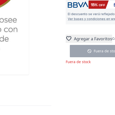
15%
OFF
El descuento se verá reflejado
Ver bases y condiciones en w
favorite
Agregar a Favoritos
C
block
Fuera de sto
Fuera de stock