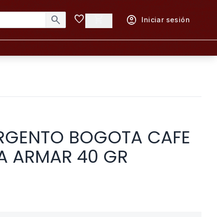
favorite
shopping_cart
search
account_circle
Iniciar sesión
RGENTO BOGOTA CAFE
A ARMAR 40 GR