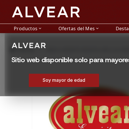
Productos
Ofertas del Mes
Dest
expand_more
expand_more
grid_view
Productos
TABACO ARGENTO BOGOTA CAFE A LA CRE
Sitio web disponible solo para mayor
Soy mayor de edad