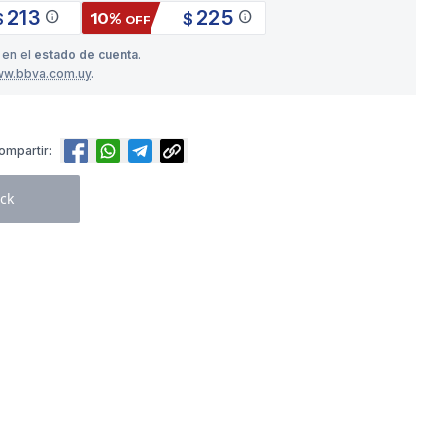
213
225
info
info
10%
$
$
OFF
 en el
estado de cuenta
.
ww.bbva.com.uy
.
ompartir:
ck