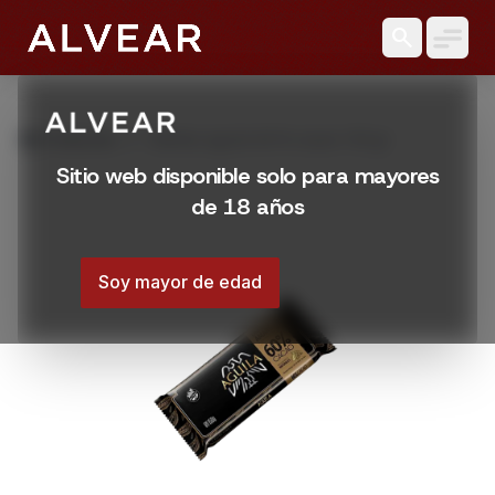
search
grid_view
Productos
Tableta aguila 60 % cacao 150 gr
Sitio web disponible solo para mayores
de 18 años
Soy mayor de edad