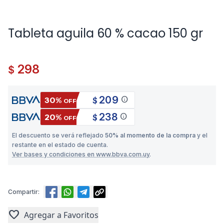
Tableta aguila 60 % cacao 150 gr
298
$
209
info
30%
$
OFF
238
info
20%
$
OFF
El descuento se verá reflejado
50% al momento de la compra
y el
restante en el estado de cuenta.
Ver bases y condiciones en www.bbva.com.uy
.
Compartir:
favorite
Agregar a Favoritos