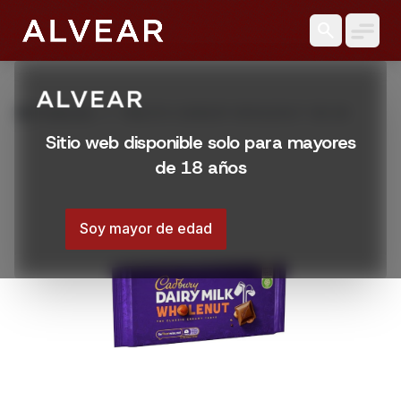
search
grid_view
Productos
TABLETA CADBURY WHOLENUT 180 GR
Sitio web disponible solo para mayores
de 18 años
Soy mayor de edad