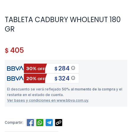
TABLETA CADBURY WHOLENUT 180
GR
405
$
284
info
30%
$
OFF
324
info
20%
$
OFF
El descuento se verá reflejado
50% al momento de la compra
y el
restante en el estado de cuenta.
Ver bases y condiciones en www.bbva.com.uy
.
Compartir: