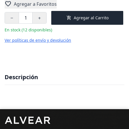
favorite
Agregar a Favoritos
add_shopping_cart
Agregar al Carrito
remove
add
En stock (12 disponibles)
Ver políticas de envío y devolución
Descripción
Pie de página