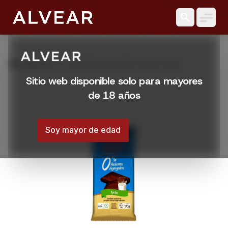
search
grid_view
Productos
TABLETA HAAS DIET LECHE 70 GR
Sitio web disponible solo para mayores
de 18 años
Soy mayor de edad