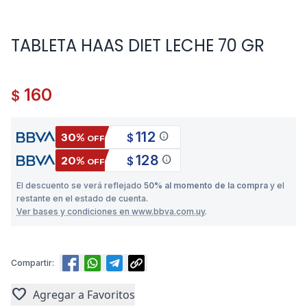
TABLETA HAAS DIET LECHE 70 GR
160
$
112
info
30%
$
OFF
128
info
20%
$
OFF
El descuento se verá reflejado
50% al momento de la compra
y el
restante en el estado de cuenta.
Ver bases y condiciones en www.bbva.com.uy
.
Compartir:
favorite
Agregar a Favoritos