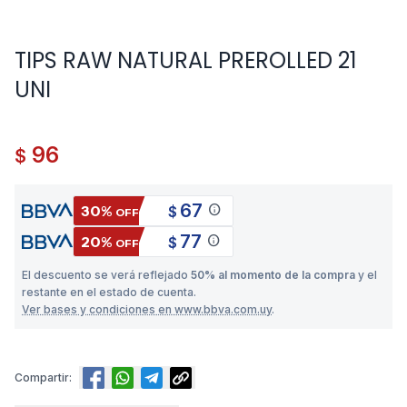
TIPS RAW NATURAL PREROLLED 21
UNI
96
$
67
info
30%
$
OFF
77
info
20%
$
OFF
El descuento se verá reflejado
50% al momento de la compra
y el
restante en el estado de cuenta.
Ver bases y condiciones en www.bbva.com.uy
.
Compartir: