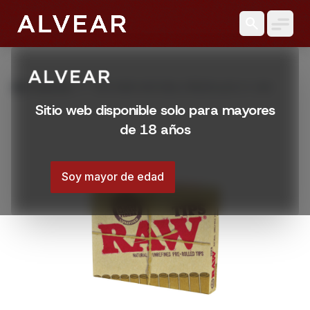
search
grid_view
Productos
TIPS RAW NATURAL PREROLLED 21 UNI
Sitio web disponible solo para mayores
de 18 años
Soy mayor de edad