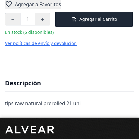
favorite
Agregar a Favoritos
add_shopping_cart
Agregar al Carrito
remove
add
En stock (6 disponibles)
Ver políticas de envío y devolución
Descripción
tips raw natural prerolled 21 uni
Pie de página