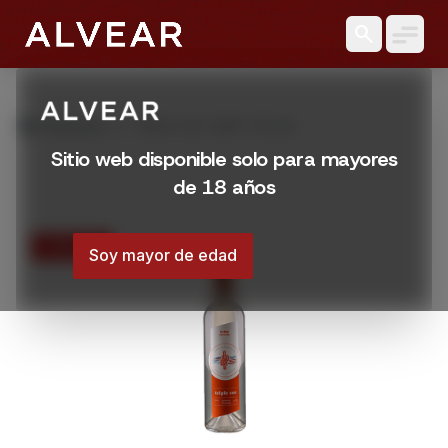
search
grid_view
Productos
TRIPLE SEC DEEP 750 ML
Sitio web disponible solo para mayores
de 18 años
15% OFF
Soy mayor de edad