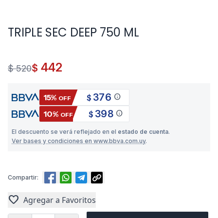
TRIPLE SEC DEEP 750 ML
442
$
$ 520
376
info
15%
$
OFF
398
info
10%
$
OFF
El descuento se verá reflejado en el
estado de cuenta
.
Ver bases y condiciones en www.bbva.com.uy
.
Compartir:
favorite
Agregar a Favoritos