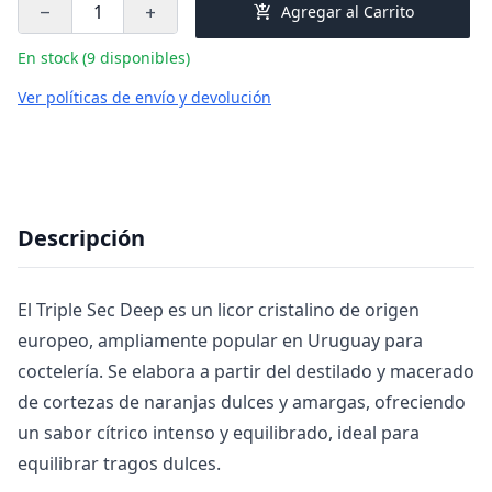
add_shopping_cart
Agregar al Carrito
remove
add
En stock (9 disponibles)
Ver políticas de envío y devolución
Descripción
El Triple Sec Deep es un licor cristalino de origen
europeo, ampliamente popular en Uruguay para
coctelería. Se elabora a partir del destilado y macerado
de cortezas de naranjas dulces y amargas, ofreciendo
un sabor cítrico intenso y equilibrado, ideal para
equilibrar tragos dulces.