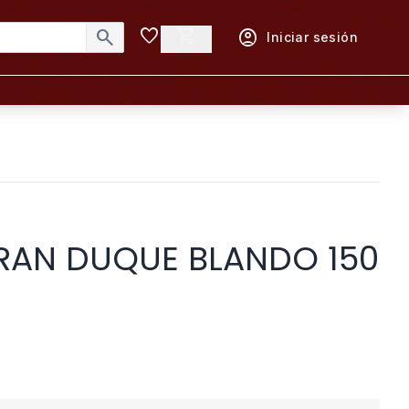
favorite
shopping_cart
search
account_circle
Iniciar sesión
RAN DUQUE BLANDO 150