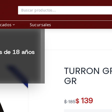
acados
Sucursales
expand_more
es de 18 años
TURRON G
DESTACADO
GR
139
$
$ 185