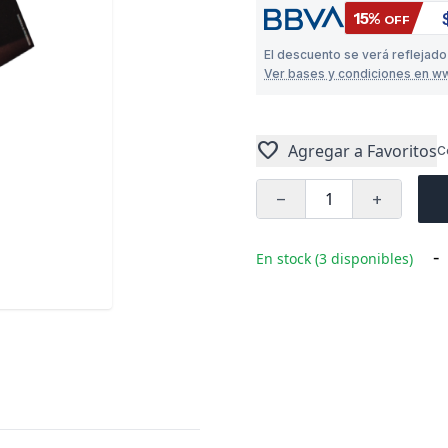
15%
OFF
El descuento se verá reflejado
Ver bases y condiciones en w
favorite
Agregar a Favoritos
C
remove
add
-
En stock (3 disponibles)