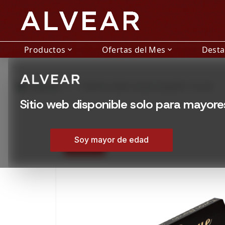
Productos
Ofertas del Mes
Dest
expand_more
expand_more
grid_view
Productos
TURRON GRAN DUQUE BLANDO 150 GR
Sitio web disponible solo para mayor
Soy mayor de edad
25% OFF