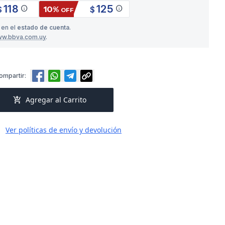
118
125
info
info
10%
$
$
OFF
 en el
estado de cuenta
.
ww.bbva.com.uy
.
ompartir:
add_shopping_cart
Agregar al Carrito
Ver políticas de envío y devolución