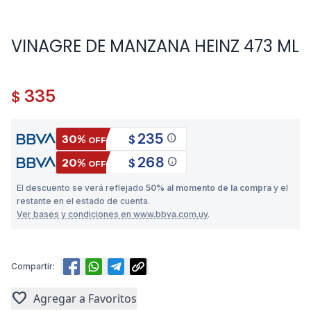
VINAGRE DE MANZANA HEINZ 473 ML
335
$
235
info
30%
$
OFF
268
info
20%
$
OFF
El descuento se verá reflejado
50% al momento de la compra
y el
restante en el estado de cuenta.
Ver bases y condiciones en www.bbva.com.uy
.
Compartir:
favorite
Agregar a Favoritos