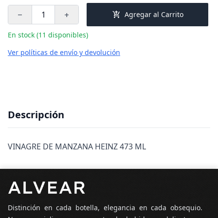
add_shopping_cart
Agregar al Carrito
remove
add
En stock (11 disponibles)
Ver políticas de envío y devolución
Descripción
VINAGRE DE MANZANA HEINZ 473 ML
Pie de página
Distinción en cada botella, elegancia en cada obsequio.