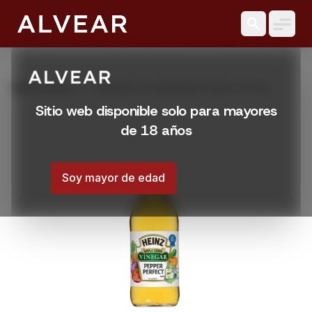
search
grid_view
Productos
VINAGRE DE MANZANA HEINZ 473 ML
Sitio web disponible solo para mayores
de 18 años
Soy mayor de edad