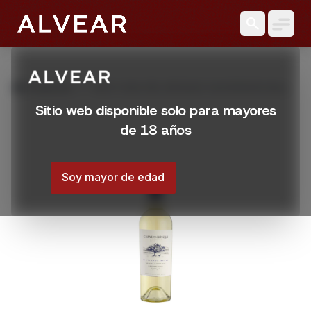
search
grid_view
Productos
VINO CASA DEL BOSQUE SAUVIGNON BLANC
750 ML
Sitio web disponible solo para mayores
de 18 años
Soy mayor de edad