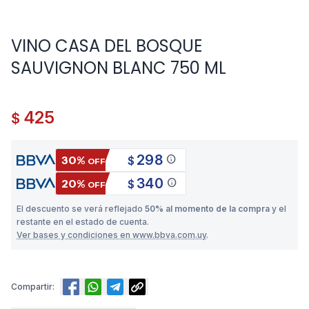
VINO CASA DEL BOSQUE
SAUVIGNON BLANC 750 ML
425
$
298
info
30%
$
OFF
340
info
20%
$
OFF
El descuento se verá reflejado
50% al momento de la compra
y el
restante en el estado de cuenta.
Ver bases y condiciones en www.bbva.com.uy
.
Compartir: