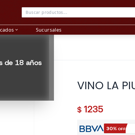
acados
Sucursales
expand_more
es de 18 años
VINO LA PI
1235
$
30%
OFF