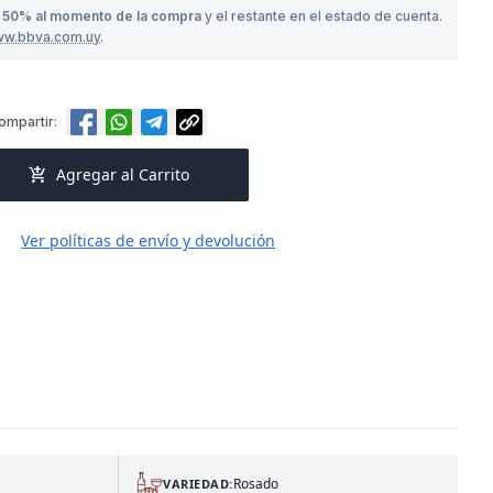
o
50% al momento de la compra
y el restante en el estado de cuenta.
ww.bbva.com.uy
.
ompartir:
add_shopping_cart
Agregar al Carrito
Ver políticas de envío y devolución
Rosado
VARIEDAD: