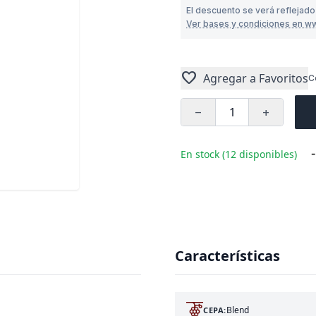
El descuento se verá reflejad
Ver bases y condiciones en w
favorite
Agregar a Favoritos
C
remove
add
-
En stock (12 disponibles)
Características
Blend
CEPA: