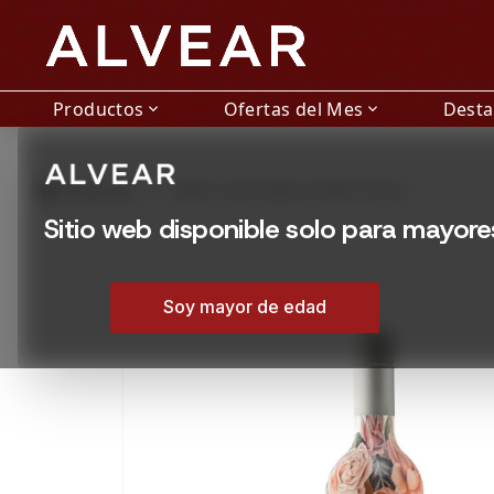
Productos
Ofertas del Mes
Dest
expand_more
expand_more
grid_view
Productos
VINO LA PIU BELLE ROSÉ 750 M
Sitio web disponible solo para mayor
Soy mayor de edad