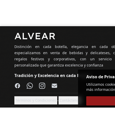
Pie de página
Distinción en cada botella, elegancia en cada o
especializamos en venta de bebidas y delicateses, c
regalos festivos y corporativos, con un servicio
personalizada que garantiza excelencia y confianza
Tradición y Excelencia en cada Regalo
Aviso de Priv
Facebook
WhatsApp
Instagram
Email
Utilizamos cooki
más información
-
Términos y Condiciones
Contáctenos