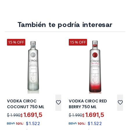
También te podría interesar
15 % OFF
15 % OFF
VODKA CIROC
VODKA CIROC RED
favorite
favorite
COCONUT 750 ML
BERRY 750 ML
1.691,5
1.691,5
$ 1.990
$ 1.990
$
$
$
1.522
$
1.522
10%:
10%: