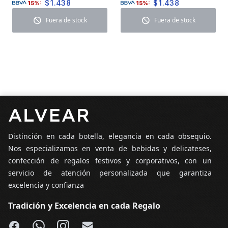
$
1.438
$
1.438
15%:
15%:
block
block
Fuera de stock
Fuera de stock
Pie de página
Distinción en cada botella, elegancia en cada obsequio.
Nos especializamos en venta de bebidas y delicateses,
confección de regalos festivos y corporativos, con un
servicio de atención personalizada que garantiza
excelencia y confianza
Tradición y Excelencia en cada Regalo