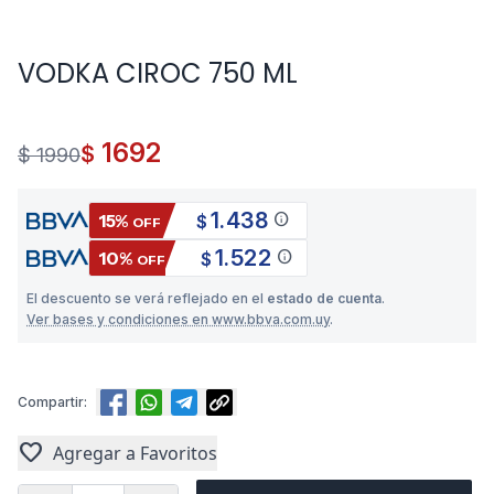
VODKA CIROC 750 ML
1692
$
$ 1990
1.438
info
15%
$
OFF
1.522
info
10%
$
OFF
El descuento se verá reflejado en el
estado de cuenta
.
Ver bases y condiciones en www.bbva.com.uy
.
Compartir:
favorite
Agregar a Favoritos