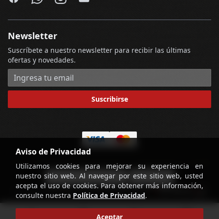
Facebook
WhatsApp
Instagram
Email
Newsletter
Suscríbete a nuestro newsletter para recibir las últimas
ofertas y novedades.
Dirección de correo electrónico
Suscribirse
Aviso de Privacidad
Utilizamos cookies para mejorar su experiencia en
nuestro sitio web. Al navegar por este sitio web, usted
-
Términos y Condiciones
Contáctenos
acepta el uso de cookies. Para obtener más información,
powered by
Copyright © Licorería Alvear 2026
consulte nuestra
Política de Privacidad
.
home
account_circle
search
shopping_cart
Aceptar