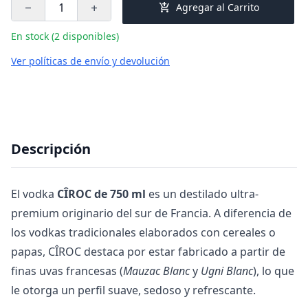
add_shopping_cart
Agregar al Carrito
remove
add
En stock (2 disponibles)
Ver políticas de envío y devolución
Descripción
El vodka
CÎROC de 750 ml
es un destilado ultra-
premium originario del sur de Francia. A diferencia de
los vodkas tradicionales elaborados con cereales o
papas, CÎROC destaca por estar fabricado a partir de
finas uvas francesas (
Mauzac Blanc
y
Ugni Blanc
), lo que
le otorga un perfil suave, sedoso y refrescante.