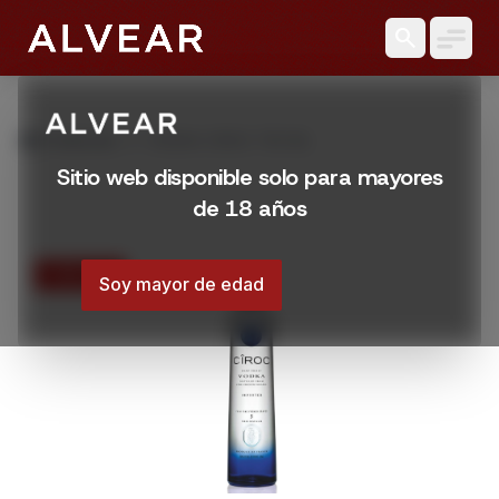
search
grid_view
Productos
VODKA CIROC 750 ML
Sitio web disponible solo para mayores
de 18 años
15% OFF
Soy mayor de edad