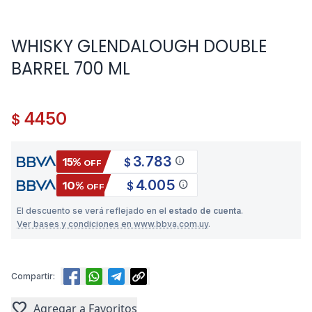
WHISKY GLENDALOUGH DOUBLE
BARREL 700 ML
4450
$
3.783
info
15%
$
OFF
4.005
info
10%
$
OFF
El descuento se verá reflejado en el
estado de cuenta
.
Ver bases y condiciones en www.bbva.com.uy
.
Compartir:
favorite
Agregar a Favoritos