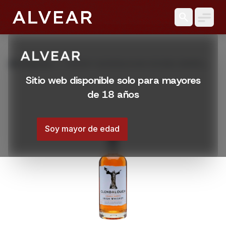
search
grid_view
Productos
WHISKY GLENDALOUGH DOUBLE BARREL
700 ML
Sitio web disponible solo para mayores
de 18 años
Soy mayor de edad