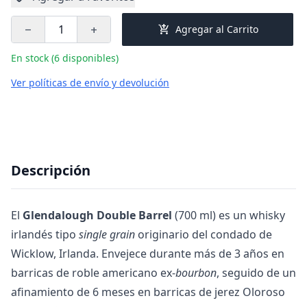
add_shopping_cart
Agregar al Carrito
remove
add
En stock (6 disponibles)
Ver políticas de envío y devolución
Descripción
El
Glendalough Double Barrel
(700 ml) es un whisky
irlandés tipo
single grain
originario del condado de
Wicklow, Irlanda. Envejece durante más de 3 años en
barricas de roble americano ex-
bourbon
, seguido de un
afinamiento de 6 meses en barricas de jerez Oloroso