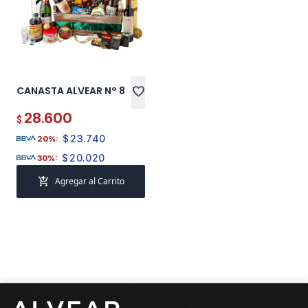
CANASTA ALVEAR N° 8
favorite
28.600
$
$
23.740
20%:
$
20.020
30%:
add_shopping_cart
Agregar al Carrito
Pie de página