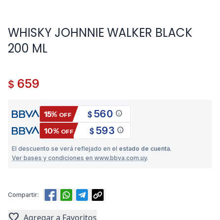
WHISKY JOHNNIE WALKER BLACK
200 ML
659
$
560
info
15%
$
OFF
593
info
10%
$
OFF
El descuento se verá reflejado en el
estado de cuenta
.
Ver bases y condiciones en www.bbva.com.uy
.
Compartir:
favorite
Agregar a Favoritos