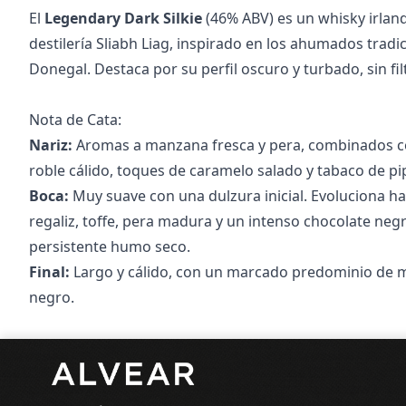
El
Legendary Dark Silkie
(46% ABV) es un whisky irlan
destilería Sliabh Liag, inspirado en los ahumados trad
Donegal. Destaca por su perfil oscuro y turbado, sin fil
Nota de Cata:
Nariz:
Aromas a manzana fresca y pera, combinados c
roble cálido, toques de caramelo salado y tabaco de pi
Boca:
Muy suave con una dulzura inicial. Evoluciona ha
regaliz, toffe, pera madura y un intenso chocolate neg
persistente humo seco.
Final:
Largo y cálido, con un marcado predominio de 
negro.
Pie de página