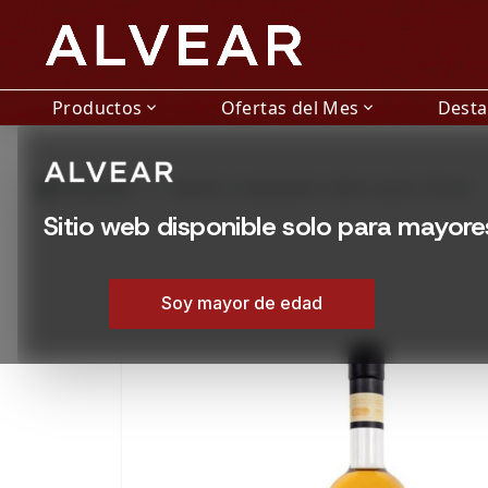
Productos
Ofertas del Mes
Dest
expand_more
expand_more
grid_view
Productos
WHISKY LEGENDARY DARK SILKIE 750 ML
Sitio web disponible solo para mayor
Soy mayor de edad