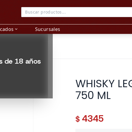
acados
Sucursales
expand_more
es de 18 años
WHISKY LE
750 ML
4345
$