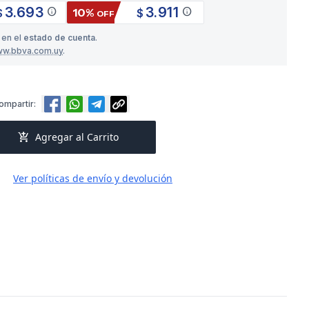
3.693
3.911
info
info
10%
$
$
OFF
 en el
estado de cuenta
.
ww.bbva.com.uy
.
ompartir:
add_shopping_cart
Agregar al Carrito
Ver políticas de envío y devolución