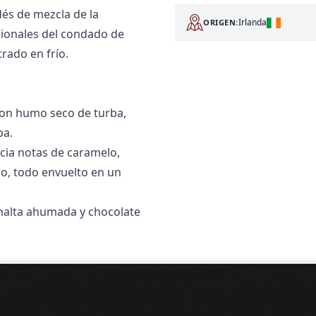
dés de mezcla de la
Irlanda
ORIGEN:
icionales del condado de
trado en frío.
on humo seco de turba,
pa.
cia notas de caramelo,
ro, todo envuelto en un
malta ahumada y chocolate