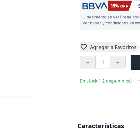
15%
OFF
El descuento se verá reflejado
Ver bases y condiciones en w
favorite
Agregar a Favoritos
C
remove
add
-
En stock (12 disponibles)
Características