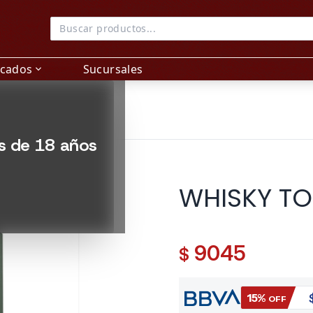
acados
Sucursales
expand_more
es de 18 años
WHISKY T
9045
$
15%
OFF