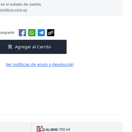
 en el
estado de cuenta
.
ww.bbva.com.uy
.
ompartir:
add_shopping_cart
Agregar al Carrito
Ver políticas de envío y devolución
700 ml
CALIBRE: