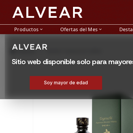
Productos
Ofertas del Mes
Dest
expand_more
expand_more
grid_view
Productos
WHISKY TOGOUCHI 9 AÑOS
Sitio web disponible solo para mayor
Soy mayor de edad