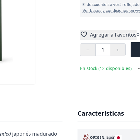
El descuento se verá reflejado
Ver bases y condiciones en w
favorite
Agregar a Favoritos
C
remove
add
-
En stock (12 disponibles)
Características
ended
japonés madurado
Japón
ORIGEN: