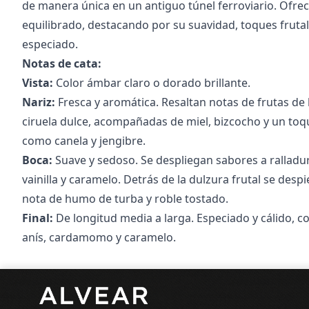
de manera única en un antiguo túnel ferroviario. Ofrec
equilibrado, destacando por su suavidad, toques frutal
especiado.
Notas de cata:
Vista:
Color ámbar claro o dorado brillante.
Nariz:
Fresca y aromática. Resaltan notas de frutas d
ciruela dulce, acompañadas de miel, bizcocho y un toqu
como canela y jengibre.
Boca:
Suave y sedoso. Se despliegan sabores a ralladur
vainilla y caramelo. Detrás de la dulzura frutal se despi
nota de humo de turba y roble tostado.
Final:
De longitud media a larga. Especiado y cálido, c
anís, cardamomo y caramelo.
Pie de página