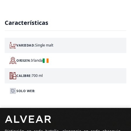
Características
Single malt
VARIEDAD:
Irlanda
ORIGEN:
700 ml
CALIBRE:
SOLO WEB:
Pie de página