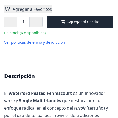
favorite
Agregar a Favoritos
add_shopping_cart
Agregar al Carrito
remove
add
En stock (6 disponibles)
Ver políticas de envío y devolución
Descripción
El
Waterford Peated Fenniscourt
es un innovador
whisky
Single Malt Irlandés
que destaca por su
enfoque radical en el concepto del
terroir
(terruño) y
por el uso de turba local, reviviendo tradiciones