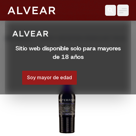
search
grid_view
Productos
WHISKY WATERFORD FENNICOURT 700 ML
Sitio web disponible solo para mayores
de 18 años
Soy mayor de edad