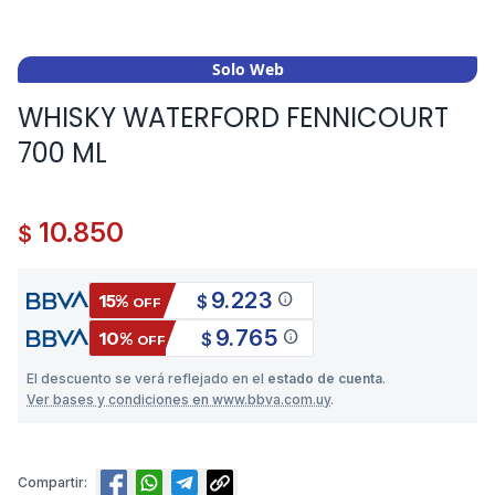
Solo Web
WHISKY WATERFORD FENNICOURT
700 ML
10.850
$
9.223
info
15%
$
OFF
9.765
info
10%
$
OFF
El descuento se verá reflejado en el
estado de cuenta
.
Ver bases y condiciones en www.bbva.com.uy
.
Compartir: