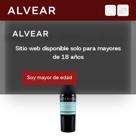
search
grid_view
Productos
WHISKY WATERFORD HOOK HEAD 700 ML
Sitio web disponible solo para mayores
de 18 años
Soy mayor de edad