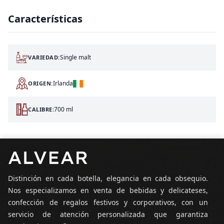
Características
Single malt
VARIEDAD:
Irlanda
ORIGEN:
700 ml
CALIBRE:
Pie de página
Distinción en cada botella, elegancia en cada obsequio.
Nos especializamos en venta de bebidas y delicateses,
confección de regalos festivos y corporativos, con un
servicio de atención personalizada que garantiza