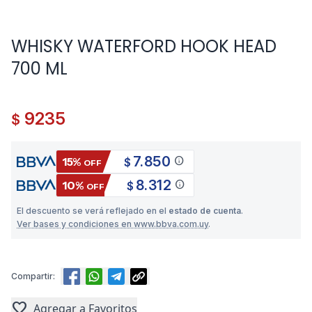
WHISKY WATERFORD HOOK HEAD
700 ML
9235
$
7.850
info
15%
$
OFF
8.312
info
10%
$
OFF
El descuento se verá reflejado en el
estado de cuenta
.
Ver bases y condiciones en www.bbva.com.uy
.
Compartir:
favorite
Agregar a Favoritos