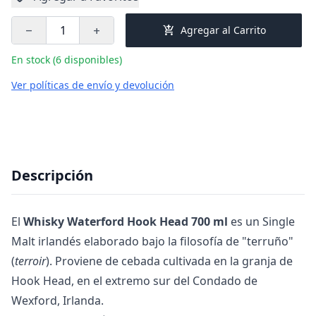
add_shopping_cart
Agregar al Carrito
remove
add
En stock (6 disponibles)
Ver políticas de envío y devolución
Descripción
El
Whisky Waterford Hook Head 700 ml
es un Single
Malt irlandés elaborado bajo la filosofía de "terruño"
(
terroir
). Proviene de cebada cultivada en la granja de
Hook Head, en el extremo sur del Condado de
Wexford, Irlanda.