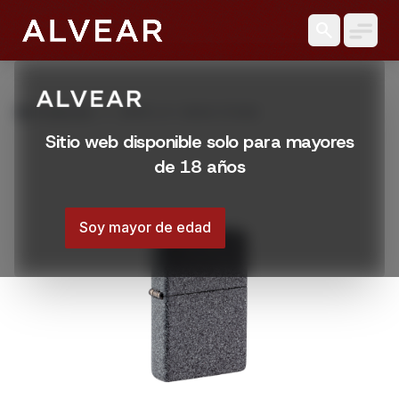
search
grid_view
Productos
ZIPPO 211 IRON STONE
Sitio web disponible solo para mayores
de 18 años
Soy mayor de edad