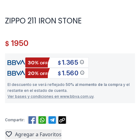
ZIPPO 211 IRON STONE
1950
$
1.365
info
30%
$
OFF
1.560
info
20%
$
OFF
El descuento se verá reflejado
50% al momento de la compra
y el
restante en el estado de cuenta.
Ver bases y condiciones en www.bbva.com.uy
.
Compartir:
favorite
Agregar a Favoritos