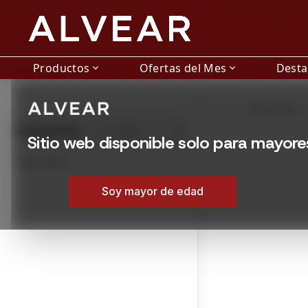
Productos
Ofertas del Mes
Dest
expand_more
expand_more
Champagne en Montev
Encontrá Champagne e
Mostrando 1 –
Montevideo, Urugua
Categorías
Ver todas
/tienda/champagne
Sitio web disponible solo para mayor
En Oferta
Soy mayor de edad