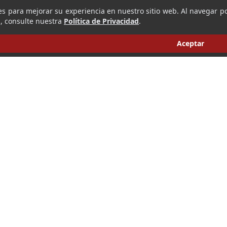
es para mejorar su experiencia en nuestro sitio web. Al navegar po
, consulte nuestra
Política de Privacidad
.
Aceptar
‹
›
I
bsequio. Nos
Newsletter
onfección de
Suscríbete a nuest
 de atención
Dirección de cor