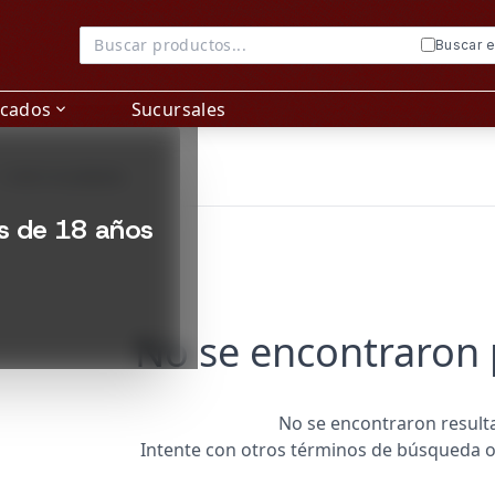
Buscar 
acados
Sucursales
expand_more
ideo | Licorería Alvear
n Montevideo, Uruguay. Variedad, precios y envíos desde L
 0 de 0 resultados
y
es de 18 años
No se encontraron
No se encontraron result
Intente con otros términos de búsqueda o 