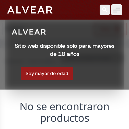
search
search
Filtrar
Buscar
Abrir menú
Sitio web disponible solo para mayores
Ofertas en Montevideo | Licorería Alvear
de 18 años
Encontrá Ofertas en Montevideo, Uruguay. Variedad, precios
Mostrando 1 – 0 de 0 resultados
Montevideo, Uruguay
/tienda/ofertas
Soy mayor de edad
No se encontraron
productos