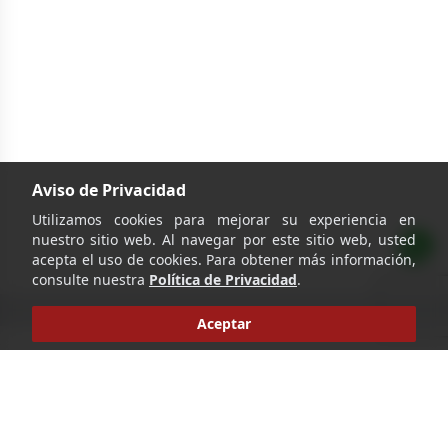
Aviso de Privacidad
Utilizamos cookies para mejorar su experiencia en
nuestro sitio web. Al navegar por este sitio web, usted
acepta el uso de cookies. Para obtener más información,
consulte nuestra
Política de Privacidad
.
Aceptar
‹
›
Ir
Pie de página