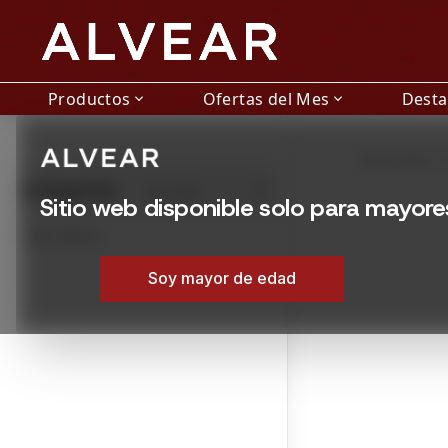
Productos
Ofertas del Mes
Dest
expand_more
expand_more
Uncategorized en Mon
Encontrá Uncategoriz
Mostrando 1 –
Montevideo, Urugua
Categorías
Ver todas
/tienda/uncategoriz
Sitio web disponible solo para mayor
En Oferta
Soy mayor de edad