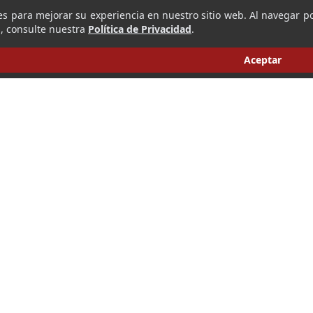
es para mejorar su experiencia en nuestro sitio web. Al navegar po
, consulte nuestra
Política de Privacidad
.
Aceptar
‹
›
I
bsequio. Nos
Newsletter
onfección de
Suscríbete a nuest
 de atención
Dirección de cor