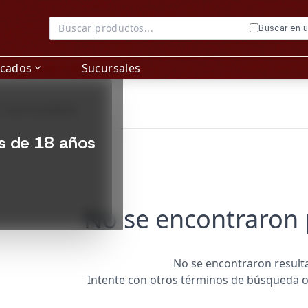
Buscar en 
acados
Sucursales
expand_more
tevideo | Licorería Alvear
ed en Montevideo, Uruguay. Variedad, precios y envíos desd
 0 de 0 resultados
y
ed
es de 18 años
No se encontraron
No se encontraron result
Intente con otros términos de búsqueda o 