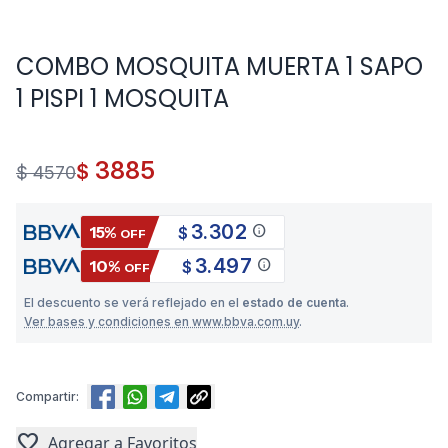
COMBO MOSQUITA MUERTA 1 SAPO
1 PISPI 1 MOSQUITA
3885
$
$ 4570
3.302
info
15%
$
OFF
3.497
info
10%
$
OFF
El descuento se verá reflejado en el
estado de cuenta
.
Ver bases y condiciones en www.bbva.com.uy
.
Compartir:
favorite
Agregar a Favoritos