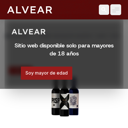
search
grid_view
Productos
COMBO MOSQUITA MUERTA 1 SAPO 1 PISPI
1 MOSQUITA
Sitio web disponible solo para mayores
de 18 años
15% OFF
Soy mayor de edad