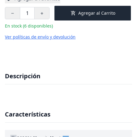
add_shopping_cart
Agregar al Carrito
remove
add
En stock (6 disponibles)
Ver políticas de envío y devolución
Descripción
Características