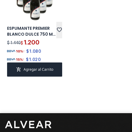
ESPUMANTE PREMIER
favorite
BLANCO DULCE 750 ML
X 6 PROMO
1.200
$ 1.440
$
$
1.080
10%:
$
1.020
15%:
add_shopping_cart
Agregar al Carrito
Pie de página