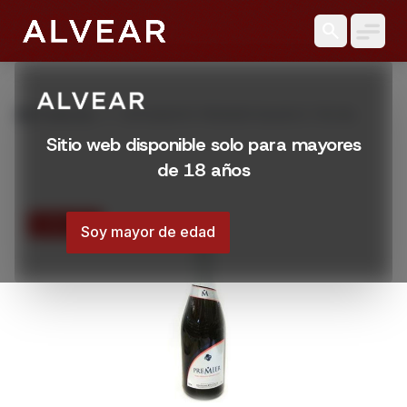
search
grid_view
Productos
ESPUMANTE PREMIER BLANCO 750 ML
Sitio web disponible solo para mayores
de 18 años
25% OFF
Soy mayor de edad