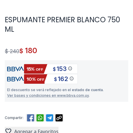
ESPUMANTE PREMIER BLANCO 750
ML
180
$
$ 240
153
info
15%
$
OFF
162
info
10%
$
OFF
El descuento se verá reflejado en el
estado de cuenta
.
Ver bases y condiciones en www.bbva.com.uy
.
Compartir:
favorite
Agregar a Favoritos