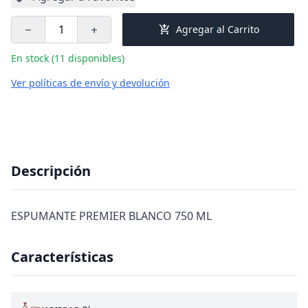
add_shopping_cart
Agregar al Carrito
remove
add
En stock (11 disponibles)
Ver políticas de envío y devolución
Descripción
ESPUMANTE PREMIER BLANCO 750 ML
Características