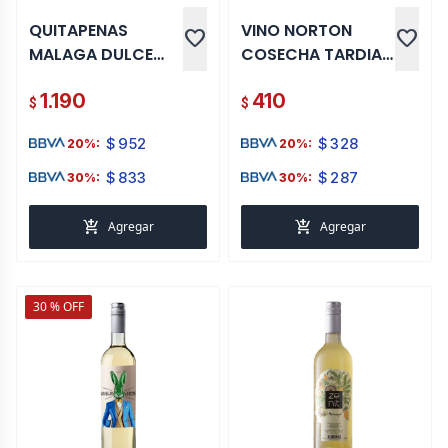
QUITAPENAS
VINO NORTON
favorite
favorite
MALAGA DULCE
COSECHA TARDIA
750 ML
BLANCO 750 ML
1.190
410
$
$
$
952
$
328
20%:
20%:
$
833
$
287
30%:
30%:
add_shopping_cart
add_shopping_cart
Agregar
Agregar
30 % OFF