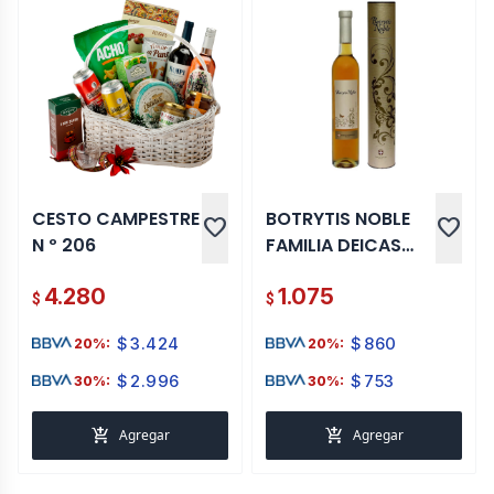
CESTO CAMPESTRE
BOTRYTIS NOBLE
favorite
favorite
N º 206
FAMILIA DEICAS
500 ML
4.280
1.075
$
$
$
3.424
$
860
20%:
20%:
$
2.996
$
753
30%:
30%:
add_shopping_cart
add_shopping_cart
Agregar
Agregar