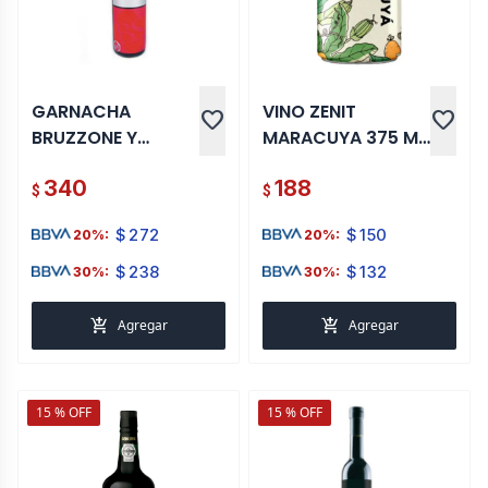
GARNACHA
VINO ZENIT
favorite
favorite
BRUZZONE Y
MARACUYA 375 ML
SCIUTTO 750 ML
LATA
340
188
$
$
$
272
$
150
20%:
20%:
$
238
$
132
30%:
30%:
add_shopping_cart
add_shopping_cart
Agregar
Agregar
15 % OFF
15 % OFF