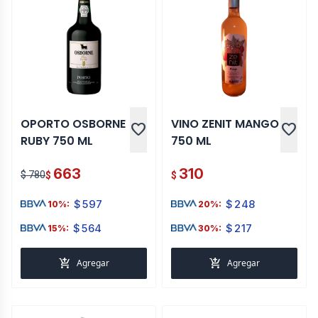
OPORTO OSBORNE
VINO ZENIT MANGO
favorite
favorite
RUBY 750 ML
750 ML
663
310
$ 780
$
$
$
597
$
248
10%:
20%:
$
564
$
217
15%:
30%:
add_shopping_cart
add_shopping_cart
Agregar
Agregar