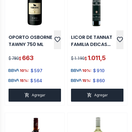
OPORTO OSBORNE
LICOR DE TANNAT
favorite
favorite
TAWNY 750 ML
FAMILIA DEICAS
500 ML
663
1.011,5
$ 780
$ 1.190
$
$
$
597
$
910
10%:
10%:
$
564
$
860
15%:
15%:
add_shopping_cart
add_shopping_cart
Agregar
Agregar