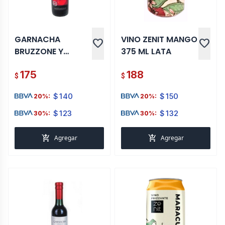
GARNACHA
VINO ZENIT MANGO
favorite
favorite
BRUZZONE Y
375 ML LATA
SCIUTTO 375 ML
175
188
$
$
$
140
$
150
20%:
20%:
$
123
$
132
30%:
30%:
add_shopping_cart
add_shopping_cart
Agregar
Agregar