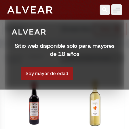
search
search
reset_settings
Filtrar
Buscar
Limpiar Filtros
Abrir menú
Sitio web disponible solo para mayores
Licorería Alvear | Catálogo online
de 18 años
Catálogo online de Licorería Alvear. Comprá con envíos en
Mostrando 1 – 20 de 29
resultados
Montevideo, Uruguay
Soy mayor de edad