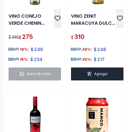
VINO CONEJO
VINO ZENIT
favorite
favorite
VERDE CHENIN
MARACUYA DULCE
DULCE 750 ML
750 ML
275
310
$ 395
$
$
$
248
$
248
10%:
20%:
$
234
$
217
15%:
30%:
block
add_shopping_cart
Fuera de stock
Agregar