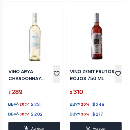
VINO ARYA
VINO ZENIT FRUTOS
favorite
favorite
CHARDONNAY
ROJOS 750 ML
CURAZAO BLANCO
289
310
750 ML
$
$
$
231
$
248
20%:
20%:
$
202
$
217
30%:
30%:
add_shopping_cart
add_shopping_cart
Agregar
Agregar