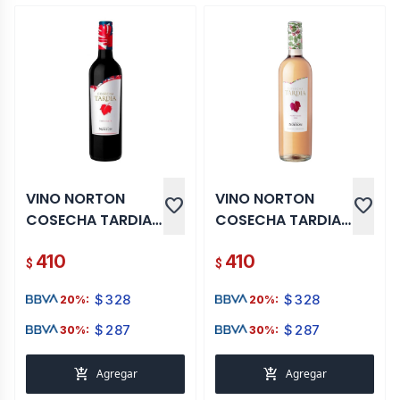
VINO NORTON
VINO NORTON
favorite
favorite
COSECHA TARDIA
COSECHA TARDIA
TINTO 750 ML
ROSADO 750 ML
410
410
$
$
$
328
$
328
20%:
20%:
$
287
$
287
30%:
30%:
add_shopping_cart
add_shopping_cart
Agregar
Agregar