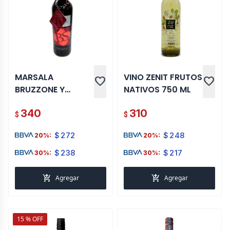
MARSALA
VINO ZENIT FRUTOS
favorite
favorite
BRUZZONE Y
NATIVOS 750 ML
SCIUTTO 750 ML
340
310
$
$
$
272
$
248
20%:
20%:
$
238
$
217
30%:
30%:
add_shopping_cart
add_shopping_cart
Agregar
Agregar
15 % OFF