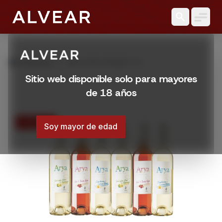
search
grid_view
Productos
VINO ARYA PROMO X 6
Sitio web disponible solo para mayores
de 18 años
17% OFF
Soy mayor de edad