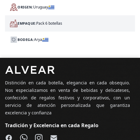
Uruguay
ORIGEN:
Pack 6 botellas
EMPAQUE:
Arya
BODEGA:
Pie de página
Distinción en cada botella, elegancia en cada obsequio.
Nos especializamos en venta de bebidas y delicateses,
confección de regalos festivos y corporativos, con un
servicio de atención personalizada que garantiza
excelencia y confianza
Tradición y Excelencia en cada Regalo
Facebook
WhatsApp
Instagram
Email