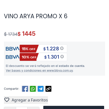
VINO ARYA PROMO X 6
1445
$
$ 1734
1.228
info
15%
$
OFF
1.301
info
10%
$
OFF
El descuento se verá reflejado en el
estado de cuenta
.
Ver bases y condiciones en www.bbva.com.uy
.
Compartir:
favorite
Agregar a Favoritos