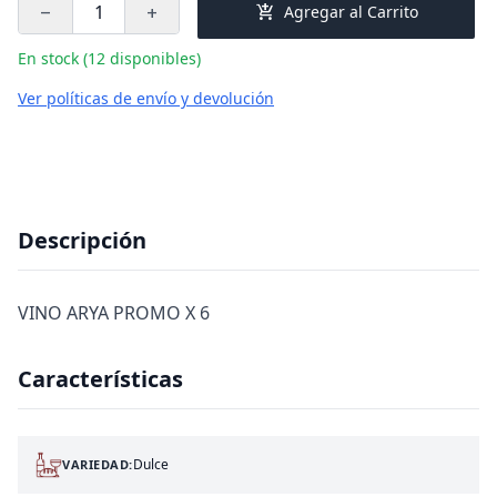
add_shopping_cart
Agregar al Carrito
remove
add
En stock (12 disponibles)
Ver políticas de envío y devolución
Descripción
VINO ARYA PROMO X 6
Características
Dulce
VARIEDAD: