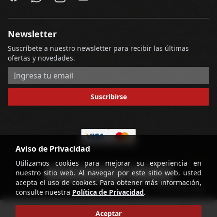
Newsletter
Suscríbete a nuestro newsletter para recibir las últimas
ofertas y novedades.
Dirección de correo electrónico
Suscribirse
Aviso de Privacidad
Utilizamos cookies para mejorar su experiencia en
nuestro sitio web. Al navegar por este sitio web, usted
-
Términos y Condiciones
Contáctenos
acepta el uso de cookies. Para obtener más información,
powered by
Copyright © Licorería Alvear 2026
consulte nuestra
Política de Privacidad
.
home
account_circle
search
shopping_cart
Aceptar