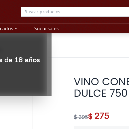
acados
Sucursales
expand_more
L
es de 18 años
VINO CONE
DULCE 750
275
$
$ 395