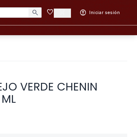
favorite
shopping_cart
search
account_circle
Iniciar sesión
JO VERDE CHENIN
 ML