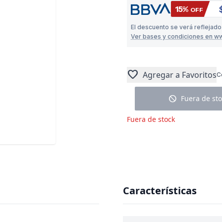
15%
OFF
El descuento se verá reflejado
Ver bases y condiciones en w
favorite
Agregar a Favoritos
C
block
Fuera de sto
Fuera de stock
Características