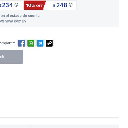
234
248
info
info
10%
$
$
OFF
 en el
estado de cuenta
.
ww.bbva.com.uy
.
ompartir:
ck