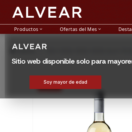
Productos
Ofertas del Mes
Dest
expand_more
expand_more
grid_view
Productos
VINO CONEJO VERDE CHENIN DULCE 750 M
Sitio web disponible solo para mayor
Soy mayor de edad
30% OFF