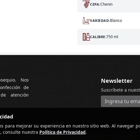
Chenin
CEPA:
Blanco
VARIEDAD:
750 ml
CALIBRE:
bsequio. Nos
Newsletter
onfección de
Suscríbete a nuest
 de atención
Dirección de cor
acidad
es para mejorar su experiencia en nuestro sitio web. Al navegar po
, consulte nuestra
Política de Privacidad
.