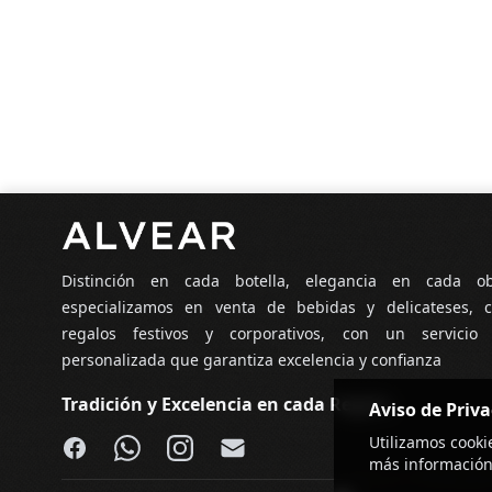
Pie de página
Distinción en cada botella, elegancia en cada o
especializamos en venta de bebidas y delicateses, c
regalos festivos y corporativos, con un servicio
personalizada que garantiza excelencia y confianza
Tradición y Excelencia en cada Regalo
Aviso de Priv
Facebook
WhatsApp
Instagram
Email
Utilizamos cooki
más información