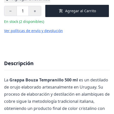
add_shopping_cart
Agregar al Carrito
remove
add
En stock (2 disponibles)
Ver políticas de envío y devolución
Descripción
La
Grappa Bouza Tempranillo 500 ml
es un destilado
de orujo elaborado artesanalmente en Uruguay. Su
proceso de elaboración y destilación en alambiques de
cobre sigue la metodología tradicional italiana,
obteniendo un producto final de color cristalino con