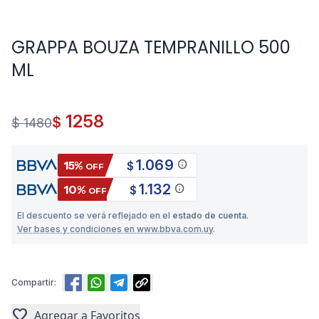
GRAPPA BOUZA TEMPRANILLO 500
ML
1258
$
$ 1480
1.069
info
15%
$
OFF
1.132
info
10%
$
OFF
El descuento se verá reflejado en el
estado de cuenta
.
Ver bases y condiciones en www.bbva.com.uy
.
Compartir:
favorite
Agregar a Favoritos