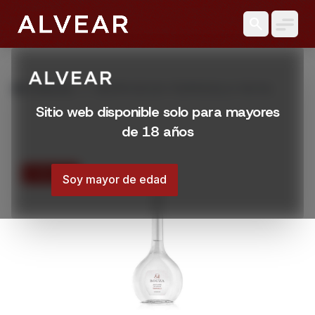
search
grid_view
Productos
GRAPPA BOUZA TEMPRANILLO 500 ML
Sitio web disponible solo para mayores
de 18 años
15% OFF
Soy mayor de edad