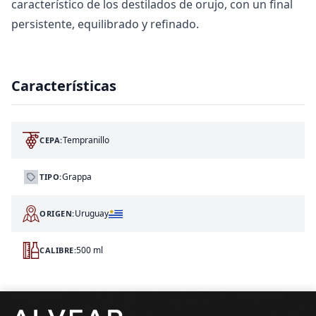
característico de los destilados de orujo, con un final
persistente, equilibrado y refinado.
Características
Tempranillo
CEPA:
Grappa
TIPO:
Uruguay
ORIGEN:
500 ml
CALIBRE:
Pie de página