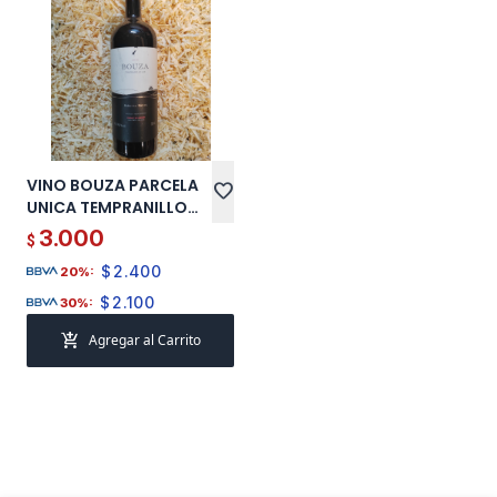
VINO BOUZA PARCELA
favorite
UNICA TEMPRANILLO
A18 2018 750 ML
3.000
$
$
2.400
20%:
$
2.100
30%:
add_shopping_cart
Agregar al Carrito