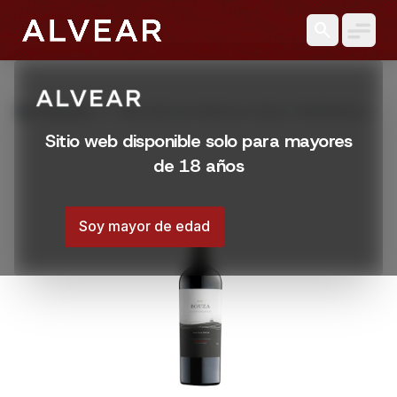
search
grid_view
Productos
VINO BOUZA PARCELA UNICA TEMPRANILLO
750 ML
Sitio web disponible solo para mayores
de 18 años
Soy mayor de edad