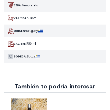
Tempranillo
CEPA:
Tinto
VARIEDAD:
Uruguay
ORIGEN:
750 ml
CALIBRE:
Bouza
BODEGA:
También te podría interesar