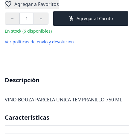
favorite
Agregar a Favoritos
add_shopping_cart
Agregar al Carrito
remove
add
En stock (6 disponibles)
Ver políticas de envío y devolución
Descripción
VINO BOUZA PARCELA UNICA TEMPRANILLO 750 ML
Características