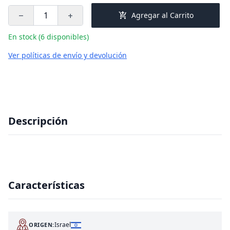
add_shopping_cart
Agregar al Carrito
remove
add
En stock (6 disponibles)
Ver políticas de envío y devolución
Descripción
Características
Israel
ORIGEN: