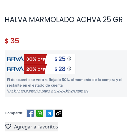
HALVA MARMOLADO ACHVA 25 GR
35
$
25
info
30%
$
OFF
28
info
20%
$
OFF
El descuento se verá reflejado
50% al momento de la compra
y el
restante en el estado de cuenta.
Ver bases y condiciones en www.bbva.com.uy
.
Compartir:
favorite
Agregar a Favoritos