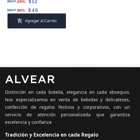
$
52
20%:
$
46
30%:
add_shopping_cart
Agregar al Carrito
Pie de página
Distinción en cada botella, elegancia en cada obsequio.
Nos especializamos en venta de bebidas y delicateses,
confección de regalos festivos y corporativos, con un
servicio de atención personalizada que garantiza
excelencia y confianza
Tradición y Excelencia en cada Regalo