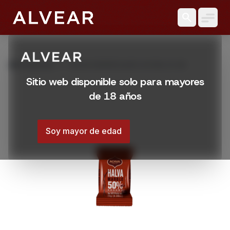
search
grid_view
Productos
HALVA MARMOLADO ACHVA 25 GR
Sitio web disponible solo para mayores
de 18 años
Soy mayor de edad